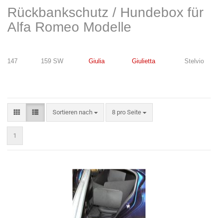
Rückbankschutz / Hundebox für
Alfa Romeo Modelle
147 159 SW
Giulia
Giulietta
Stelvio
Sortieren nach
pro Seite
Sortieren nach
8 pro Seite
1