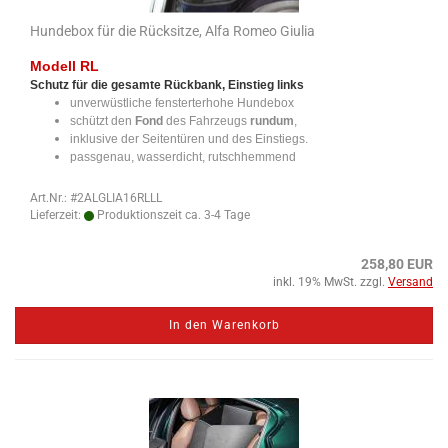
Hundebox für die Rücksitze, Alfa Romeo Giulia
Modell RL
Schutz für die gesamte Rückbank, Einstieg links
unverwüstliche fensterterhohe Hundebox
schützt den
Fond
des Fahrzeugs
rundum
,
inklusive der Seitentüren und des Einstiegs.
passgenau, wasserdicht, rutschhemmend
Art.Nr.: #2ALGLIA16RLLL
Lieferzeit:
Produktionszeit ca. 3-4 Tage
258,80 EUR
inkl. 19% MwSt. zzgl.
Versand
In den Warenkorb