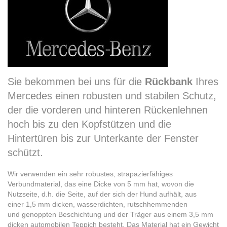
Sie bekommen bei uns für die
Rückbank
Ihres
Mercedes einen robusten und stabilen Schutz,
der die vorderen und hinteren Rückenlehnen
hoch bis zu den Kopfstützen und die
Hintertüren bis zur Unterkante der Fenster
schützt.
Wir verwenden ein sehr robustes, strapazierfähiges
Verbundmaterial, das eine Dicke von 5 mm hat, wovon die
Nutzseite, d.h. die Seite, auf der sich der Hund aufhält, aus
einer 1,5 mm dicken, wasserdichten, rutschhemmenden
und genoppten Beschichtung und der Träger aus einem 3,5 mm
dicken automobilen Teppich besteht. Das Material hat ein Gewicht