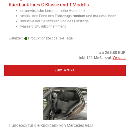
Rückbank Ihres C-Klasse und T-Modells
unverwüstliche fensterterhohe Hundebox
schützt den
Fond
des Fahrzeugs
rundum und maximal hoch
inklusive der Seitentüren und des Einstiegs.
wasserdicht, rutschhemmend
Lieferzeit:
Produktionszeit ca. 3-4 Tage
ab 268,80 EUR
inkl. 19% MwSt. zzgl.
Versand
Zum Artikel
Hundebox für die Rückbank von Mercedes GLB