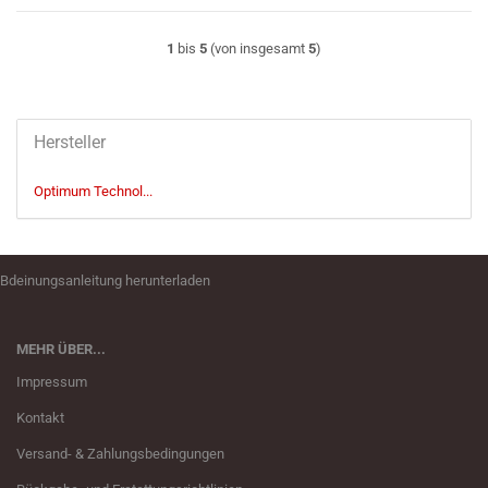
1
bis
5
(von insgesamt
5
)
Hersteller
Optimum Technol...
Bdeinungsanleitung herunterladen
MEHR ÜBER...
Impressum
Kontakt
Versand- & Zahlungsbedingungen