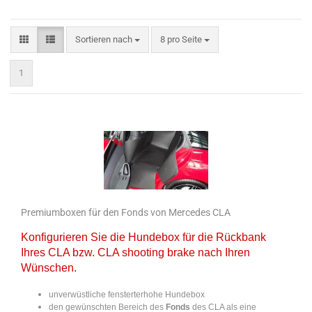
Sortieren nach
pro Seite
Sortieren nach
8 pro Seite
1
Premiumboxen für den Fonds von Mercedes CLA
Konfigurieren Sie die Hundebox für die Rückbank
Ihres CLA bzw. CLA shooting brake nach Ihren
Wünschen.
unverwüstliche fensterterhohe Hundebox
den gewünschten Bereich des
Fonds
des CLA als eine