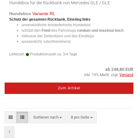
Hundebox für die Rückbank von Mercedes GLE / GLE
Hundebox
Variante RL
Schutz der gesamten Rückbank, Einstieg links
unverwüstliche fensterterhohe Hundebox
schützt den
Fond
des Fahrzeugs
rundum und maximal hoch
inklusive der Seitentüren und des Einstiegs.
wasserdicht, rutschhemmend
Lieferzeit:
Produktionszeit ca. 3-4 Tage
ab 248,80 EUR
inkl. 19% MwSt. zzgl.
Versand
Zum Artikel
Sortieren nach
pro Seite
Sortieren nach
8 pro Seite
1