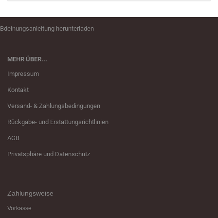
Bdeinungsanleitung herunterladen
MEHR ÜBER...
Impressum
Kontakt
Versand- & Zahlungsbedingungen
Rückgabe- und Erstattungsrichtlinien
AGB
Privatsphäre und Datenschutz
Zahlungsweise
Vorkasse