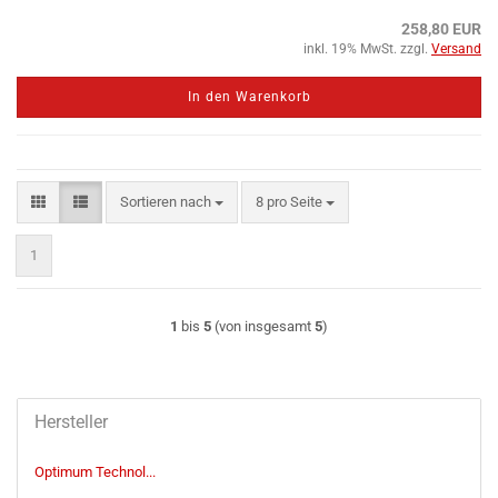
258,80 EUR
inkl. 19% MwSt. zzgl.
Versand
In den Warenkorb
Sortieren nach
pro Seite
Sortieren nach
8 pro Seite
1
1
bis
5
(von insgesamt
5
)
Hersteller
Optimum Technol...