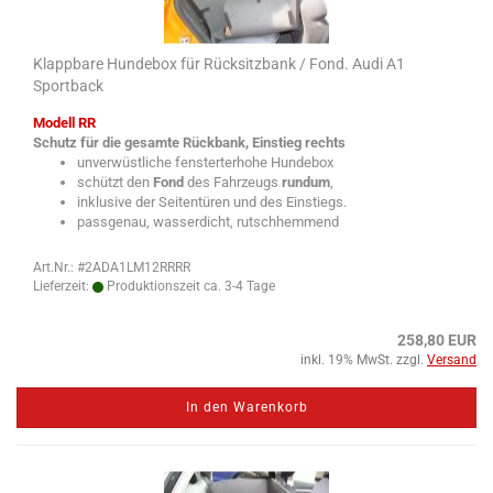
Klappbare Hundebox für Rücksitzbank / Fond. Audi A1
Sportback
Modell RR
Schutz für die gesamte Rückbank, Einstieg rechts
unverwüstliche fensterterhohe Hundebox
schützt den
Fond
des Fahrzeugs
rundum
,
inklusive der Seitentüren und des Einstiegs.
passgenau, wasserdicht, rutschhemmend
Art.Nr.: #2ADA1LM12RRRR
Lieferzeit:
Produktionszeit ca. 3-4 Tage
258,80 EUR
inkl. 19% MwSt. zzgl.
Versand
In den Warenkorb