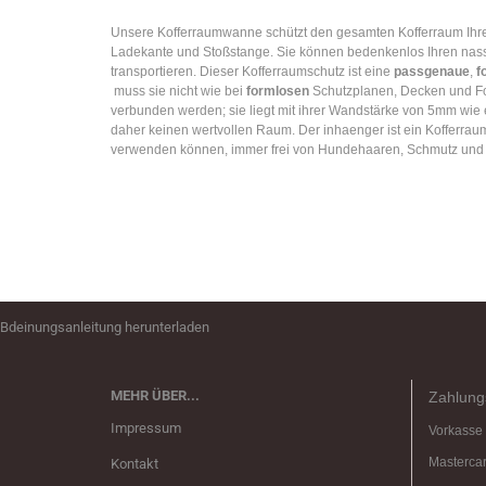
Unsere Kofferraumwanne schützt den gesamten Kofferraum Ihr
Ladekante und Stoßstange. Sie können bedenkenlos Ihren na
transportieren. Dieser Kofferraumschutz ist eine
passgenaue
,
f
muss sie nicht wie bei
formlosen
Schutzplanen, Decken und Fo
verbunden werden; sie liegt mit ihrer Wandstärke von 5mm wi
daher keinen wertvollen Raum. Der inhaenger ist ein Kofferra
verwenden können, immer frei von Hundehaaren, Schmutz und
Bdeinungsanleitung herunterladen
MEHR ÜBER...
Zahlung
Impressum
Vorkasse
Masterca
Kontakt