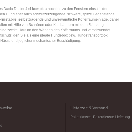
es Dacia Duster 4x4
komplett
hoch bis zu den Fenstern einschl. der
ssen Hund aber auch schmutzerzeugende, schwere, spitze Gegenstände
ormstabile
,
selbsttragende und unverwüstliche
Kofferraumeinlage, daher
lien mit Hilfe von Schnüren oder Klettbändern mit dem Fahrzeug
e eine zweite Haut an den Wänden des Kofferraums und verschwendet
umschutz, den Sie als eine ideale Hundebox bzw. Hundetransportbox
 Nässe und jeglicher mechanischer Beschädigung.
sweise
Lieferzeit & Versand
Paketklassen, Paketdienste, Lieferung
rd