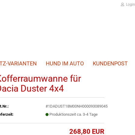
Login
TZ-VARIANTEN
HUND IM AUTO
KUNDENPOST
Kofferraumwanne für
Dacia Duster 4x4
t.Nr.:
#1DADUST18M00NH000093089045
eferzeit:
Produktionszeit ca. 3-4 Tage
268,80 EUR