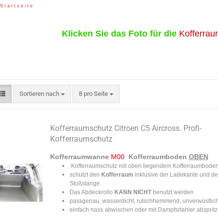
S t a r t s e i t e
Klicken Sie das Foto für die
Kofferrau
Sortieren nach
pro Seite
Sortieren nach
8 pro Seite
Kofferraumschutz Citroen C5 Aircross. Profi-
Kofferraumschutz
Kofferraumwanne
M00
Kofferraumboden
OBEN
Kofferraumschutz mit oben liegendem Kofferraumbode
schützt den
Kofferraum
inklusive der Ladekante und de
Stoßstange.
Das Abdeckrollo
KANN NICHT
benutzt werden
passgenau, wasserdicht, rutschhemmend, unverwüstlic
​einfach nass abwischen oder mit Dampfsrtahler absprit