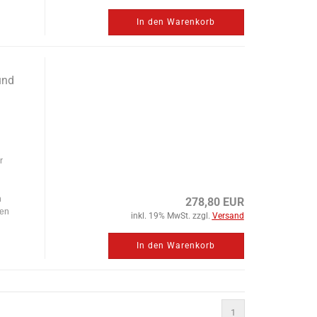
In den Warenkorb
und
r
h
278,80 EUR
zen
inkl. 19% MwSt. zzgl.
Versand
In den Warenkorb
1