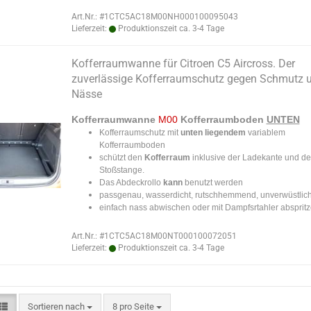
Art.Nr.: #1CTC5AC18M00NH000100095043
Lieferzeit:
Produktionszeit ca. 3-4 Tage
Kofferraumwanne für Citroen C5 Aircross. Der
zuverlässige Kofferraumschutz gegen Schmutz 
Nässe
Kofferraumwanne
M00
Kofferraumboden
UNTEN
Kofferraumschutz mit
unten liegendem
variablem
Kofferraumboden
schützt den
Kofferraum
inklusive der Ladekante und de
Stoßstange.
Das Abdeckrollo
kann
benutzt werden
passgenau, wasserdicht, rutschhemmend, unverwüstlic
​einfach nass abwischen oder mit Dampfsrtahler absprit
Art.Nr.: #1CTC5AC18M00NT000100072051
Lieferzeit:
Produktionszeit ca. 3-4 Tage
Sortieren nach
pro Seite
Sortieren nach
8 pro Seite