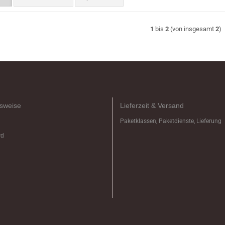
1
bis
2
(von insgesamt
2
)
sweise
Lieferzeit & Versand
Paketklassen, Paketdienste, Lieferung
rd