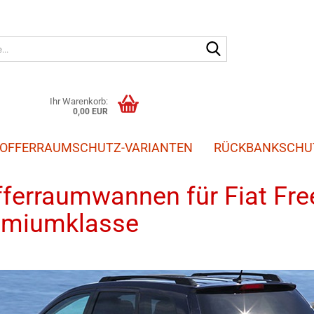
Suche...
Ihr Warenkorb:
0,00 EUR
OFFERRAUMSCHUTZ-VARIANTEN
RÜCKBANKSCHU
»
»
»
Kofferraumschutz
Fiat
Freemont
ferraumwannen für Fiat Fre
emiumklasse