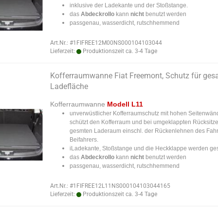
inklusive der Ladekante und der Stoßstange.
das
Abdeckrollo
kann
nicht
benutzt werden
passgenau, wasserdicht, rutschhemmend
Art.Nr.: #1FIFREE12M00NS000104103044
Lieferzeit:
Produktionszeit ca. 3-4 Tage
Kofferraumwanne Fiat Freemont, Schutz für ges
Ladefläche
Kofferraumwanne
Modell L11
unverwüstlicher Kofferraumschutz mit hohen Seitenwän
schützt den Kofferraum und bei umgeklappten Rücksitz
gesmten Laderaum einschl. der Rückenlehnen des Fahr
Beifahrers.
iLadekante, Stoßstange und die Heckklappe werden ges
das
Abdeckrollo
kann
nicht
benutzt werden
passgenau, wasserdicht, rutschhemmend
Art.Nr.: #1FIFREE12L11NS000104103044165
Lieferzeit:
Produktionszeit ca. 3-4 Tage