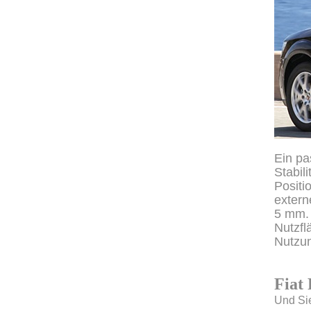
Ein pa
Stabil
Positi
extern
5 mm. 
Nutzfl
Nutzun
Fiat
Und Sie