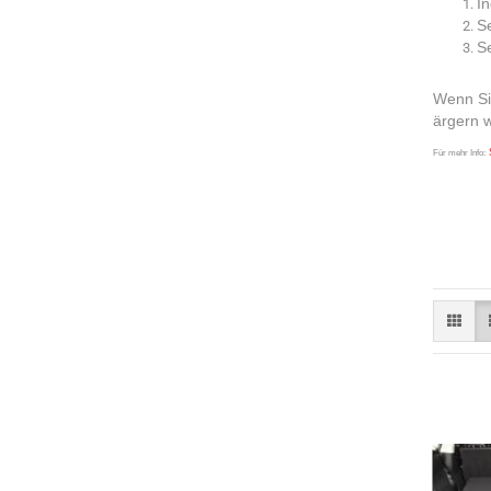
In
S
Se
Wenn Sie
ärgern
Für mehr Info: