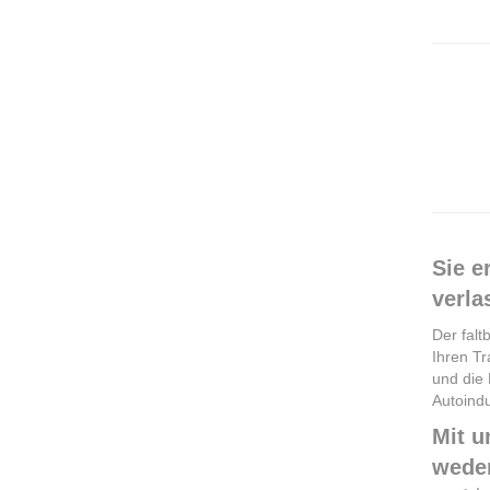
Sie e
verla
Der falt
Ihren Tr
und die 
Autoind
Mit u
weder