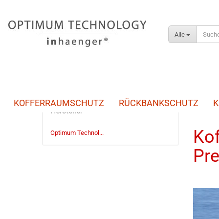
Alle
KOFFERRAUMSCHUTZ
RÜCKBANKSCHUTZ
K
Startseite
Hersteller
Kof
Optimum Technol...
Pr