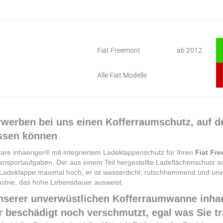
Fiat Freemont
ab 2012
Alle Fiat Modelle
rwerben bei uns einen Kofferraumschutz, auf den
ssen können
bare inhaenger® mit integriertem Ladeklappenschutz für Ihren
Fiat Fr
ansportaufgaben. Der aus einem Teil hergestellte Ladeflächenschutz 
Ladeklappe maximal hoch, er ist wasserdicht, rutschhemmend und unve
ustrie, das hohe Lebensdauer ausweist.
nserer unverwüstlichen Kofferraumwanne inhae
 beschädigt noch verschmutzt,
egal was Sie t