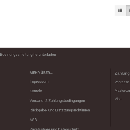
Bdeinungsanleitung herunterladen
MEHR ÜBER...
Zahlung
Impressum
Vorkasse
Masterca
Kontakt
Visa
Versand- & Zahlungsbedingungen
Rückgabe- und Erstattungsrichtlinien
AGB
Privatsphäre und Datenschutz