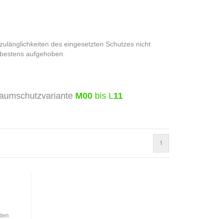
zulänglichkeiten des eingesetzten Schutzes nicht
haenger® bestens aufgehoben.
raumschutzvariante
M00
bis L
11
1
den