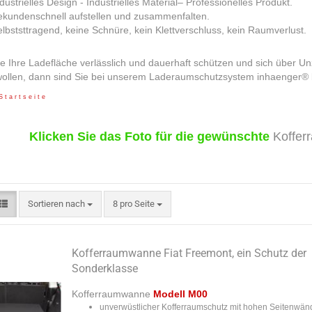
dustrielles Design - Industrielles Material– Professionelles Produkt.
ekundenschnell aufstellen und zusammenfalten.
lbststtragend, keine Schnüre, kein Klettverschluss, kein Raumverlust.
 Ihre Ladefläche verlässlich und dauerhaft schützen und sich über Un
 wollen, dann sind Sie bei unserem Laderaumschutzsystem in
S t a r t s e i t e
Klicken Sie das Foto für die gewünschte
Koffer
Sortieren nach
pro Seite
Sortieren nach
8 pro Seite
Kofferraumwanne Fiat Freemont, ein Schutz der
Sonderklasse
Kofferraumwanne
Modell M00
unverwüstlicher Kofferraumschutz mit hohen Seitenwän