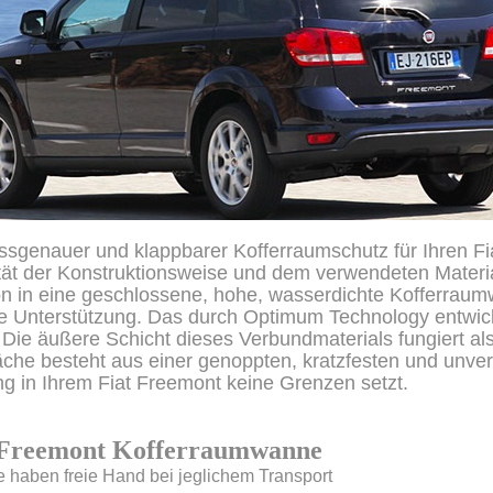
ssgenauer und klappbarer Kofferraumschutz für Ihren F
ität der Konstruktionsweise und dem verwendeten Material
on in eine geschlossene, hohe, wasserdichte Kofferraum
e Unterstützung. Das durch Optimum Technology entwick
Die äußere Schicht dieses Verbundmaterials fungiert als 
äche besteht aus einer genoppten, kratzfesten und unver
g in Ihrem Fiat Freemont keine Grenzen setzt.
 Freemont Kofferraumwanne
 haben freie Hand bei jeglichem Transport