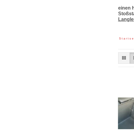
einen 
Stoßst
Langle
S t a r t s e 