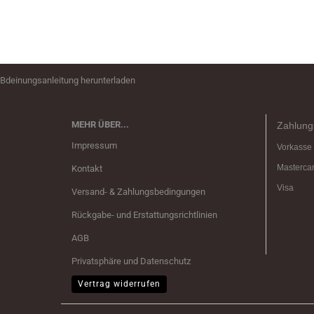
Bdeinungsanleitung herunterladen
MEHR ÜBER...
Zahlung
Impressum
Vorkasse
Masterca
Kontakt
Visa
Versand- & Zahlungsbedingungen
Rückgabe- und Erstattungsrichtlinien
AGB
Privatsphäre und Datenschutz
Vertrag widerrufen