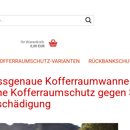
Suche...
Ihr Warenkorb:
0,00 EUR
OFFERRAUMSCHUTZ-VARIANTEN
RÜCKBANKSCHU
»
»
»
Kofferraumschutz
Honda
Jazz
sgenaue Kofferraumwanne f
he Kofferraumschutz gegen
schädigung