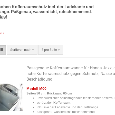
hohen Kofferraumschutz incl. der Ladekante und
ange. Paßgenau, wasserdicht, rutschhemmend.
big!
i t e
Sortieren nach
pro Seite
Sortieren nach
8 pro Seite
Passgenaue Kofferraumwanne für Honda Jazz, d
hohe Kofferraumschutz gegen Schmutz, Nässe 
Beschädigung
Modell M00
Seiten 50 cm, Rückwand 65 cm
unverwüstlicher, selbsttragender, fensterhoher Kofferr
schützt den
Kofferraum
,
inklusive der Ladekante und der Stoßstange.
passgenau, wasserdicht, rutschhemmend