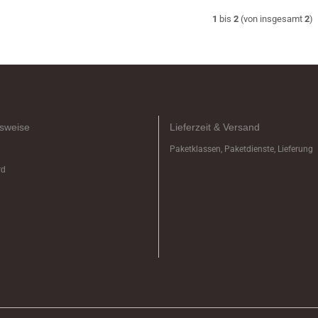
1
bis
2
(von insgesamt
2
)
sweise
Lieferzeit & Versand
Paketklassen, Paketdienste, Lieferung
rd