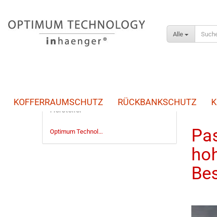
Alle
KOFFERRAUMSCHUTZ
RÜCKBANKSCHUTZ
K
Startseite
Hersteller
Pas
Optimum Technol...
ho
Be