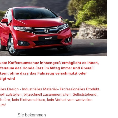
uste Kofferraumschuz inhaenger® ermöglicht es Ihnen,
ferraum des Honda Jazz im Alltag immer und überall
tzen, ohne dass das Fahrzeug verschmutzt oder
igt wird
elles Design - Industrielles Material– Professionelles Produkt.
nell aufstellen, blitzschnell zusammenfalten. Selbststehend.
hnüre, kein Klettverschluss, kein Verlust vom wertvollen
aum!
e bekommen