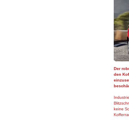
Der rob
den Kof
einzuse
beschäd
Industri
Blitzsch
keine Sc
Kofferr
Si