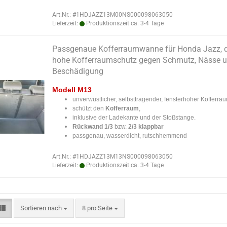
Art.Nr.: #1HDJAZZ13M00NS000098063050
Lieferzeit:
Produktionszeit ca. 3-4 Tage
Passgenaue Kofferraumwanne für Honda Jazz, d
hohe Kofferraumschutz gegen Schmutz, Nässe 
Beschädigung
Modell M13
unverwüstlicher, selbsttragender, fensterhoher Kofferr
schützt den
Kofferraum
,
inklusive der Ladekante und der Stoßstange.
Rückwand
1/3
bzw.
2/3 klappbar
passgenau, wasserdicht, rutschhemmend
Art.Nr.: #1HDJAZZ13M13NS000098063050
Lieferzeit:
Produktionszeit ca. 3-4 Tage
Sortieren nach
pro Seite
Sortieren nach
8 pro Seite