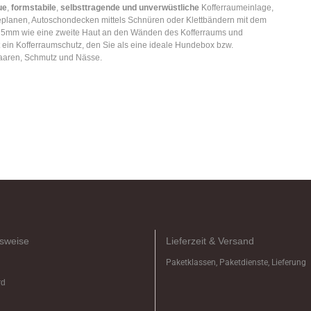
ue
,
formstabile
,
selbsttragende und unverwüstliche
Kofferraumeinlage,
lanen, Autoschondecken mittels Schnüren oder Klettbändern mit dem
on 5mm wie eine zweite Haut an den Wänden des Kofferraums und
 ein Kofferraumschutz, den Sie als eine ideale Hundebox bzw.
aaren, Schmutz und Nässe.
sweise
Lieferzeit & Versand
Paketklassen, Paketdienste, Lieferung
rd