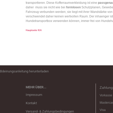
transportieren. Diese Kofferraumverkleidung ist eine
passgena
daher muss sie nicht wie bei
formlosen
Schutzplanen, Gewebep
Fahrzeug verbunden werden; sie liegt mit ihrer Wandstärke v
verschwendet daher keinen wertvollen Raum. Der inhaenger ist
Hundetransportbox verwenden können, immer frei von Hundeh
Hauptseite KIA
Bdeinungsanleitung herunterladen
MEHR ÜBER...
Zahlung
Impressum
Vorkasse
Masterca
Kontakt
Visa
Versand- & Zahlungsbedingungen