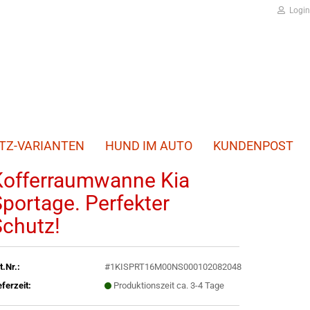
Login
TZ-VARIANTEN
HUND IM AUTO
KUNDENPOST
Kofferraumwanne Kia
portage. Perfekter
Schutz!
t.Nr.:
#1KISPRT16M00NS000102082048
eferzeit:
Produktionszeit ca. 3-4 Tage