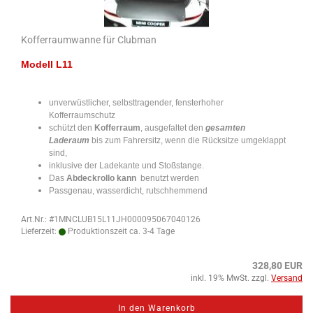
Kofferraumwanne für Clubman
Modell L11
unverwüstlicher, selbsttragender, fensterhoher
Kofferraumschutz
schützt den
Kofferraum
, ausgefaltet den
gesamten
Laderaum
bis zum Fahrersitz, wenn die Rücksitze umgeklappt
sind,
inklusive der Ladekante und Stoßstange.
Das
Abdeckrollo kann
benutzt werden
Passgenau, wasserdicht, rutschhemmend
Art.Nr.: #1MNCLUB15L11JH000095067040126
Lieferzeit:
Produktionszeit ca. 3-4 Tage
328,80 EUR
inkl. 19% MwSt. zzgl.
Versand
In den Warenkorb