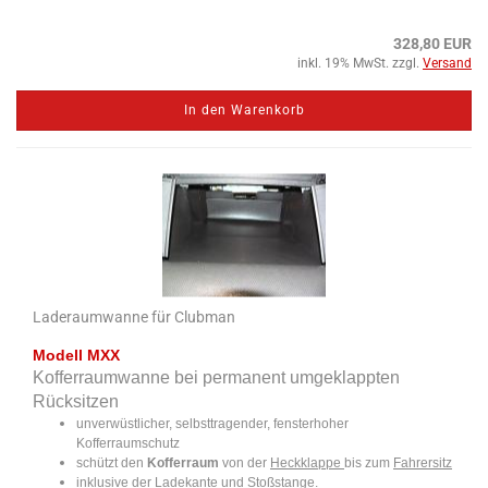
328,80 EUR
inkl. 19% MwSt. zzgl.
Versand
In den Warenkorb
Laderaumwanne für Clubman
Modell MXX
Kofferraumwanne bei permanent umgeklappten
Rücksitzen
unverwüstlicher, selbsttragender, fensterhoher
Kofferraumschutz
schützt den
Kofferraum
von der
Heckklappe
bis zum
Fahrersitz
inklusive der Ladekante und Stoßstange.