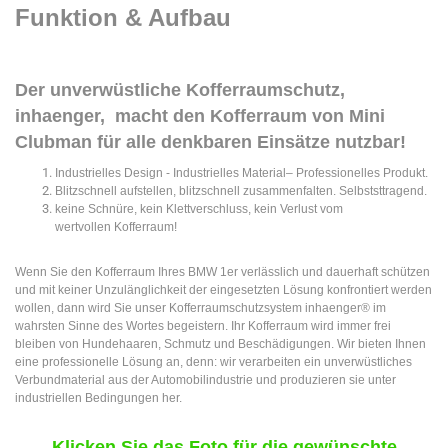
Funktion & Aufbau
Der unverwüstliche Kofferraumschutz,
inhaenger, macht den Kofferraum von Mini
Clubman für alle denkbaren Einsätze nutzbar!
Industrielles Design - Industrielles Material– Professionelles Produkt.
Blitzschnell aufstellen, blitzschnell zusammenfalten. Selbststtragend.
keine Schnüre, kein Klettverschluss, kein Verlust vom
wertvollen Kofferraum!
Wenn Sie den Kofferraum Ihres BMW 1er verlässlich und dauerhaft schützen
und mit keiner Unzulänglichkeit der eingesetzten Lösung konfrontiert werden
wollen, dann wird Sie unser Kofferraumschutzsystem inhaenger® im
wahrsten Sinne des Wortes begeistern. Ihr Kofferraum wird immer frei
bleiben von Hundehaaren, Schmutz und Beschädigungen. Wir bieten Ihnen
eine professionelle Lösung an, denn: wir verarbeiten ein unverwüstliches
Verbundmaterial aus der Automobilindustrie und produzieren sie unter
industriellen Bedingungen her.
Klicken Sie das Foto für die gewünschte