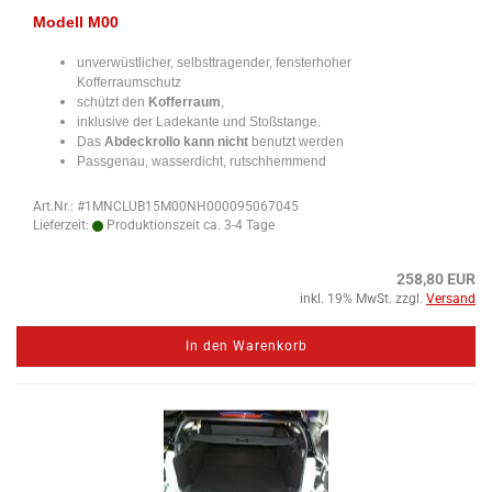
Modell M00
unverwüstlicher, selbsttragender, fensterhoher
Kofferraumschutz
schützt den
Kofferraum
,
inklusive der Ladekante und Stoßstange.
Das
Abdeckrollo kann nicht
benutzt werden
Passgenau, wasserdicht, rutschhemmend
Art.Nr.: #1MNCLUB15M00NH000095067045
Lieferzeit:
Produktionszeit ca. 3-4 Tage
258,80 EUR
inkl. 19% MwSt. zzgl.
Versand
In den Warenkorb