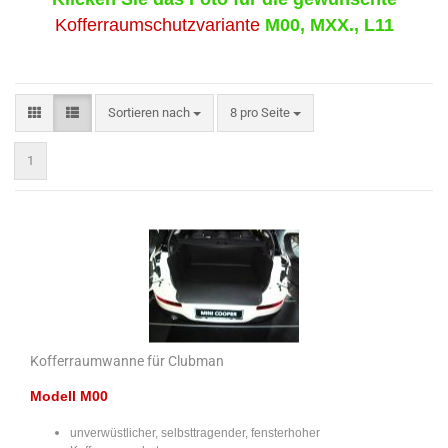
Kofferraumschutzvariante
M00, MXX., L11
Sortieren nach
pro Seite
Sortieren nach
8 pro Seite
1
Kofferraumwanne für Clubman
Modell M00
unverwüstlicher, selbsttragender, fensterhoher