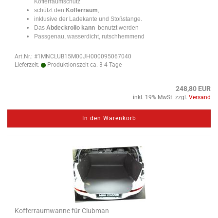
Kofferraumschutz
schützt den
Kofferraum
,
inklusive der Ladekante und Stoßstange.
Das
Abdeckrollo kann
benutzt werden
Passgenau, wasserdicht, rutschhemmend
Art.Nr.: #1MNCLUB15M00JH000095067040
Lieferzeit:
Produktionszeit ca. 3-4 Tage
248,80 EUR
inkl. 19% MwSt. zzgl.
Versand
In den Warenkorb
Kofferraumwanne für Clubman