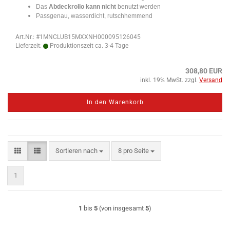
Das
Abdeckrollo kann nicht
benutzt werden
Passgenau, wasserdicht, rutschhemmend
Art.Nr.: #1MNCLUB15MXXNH000095126045
Lieferzeit:
Produktionszeit ca. 3-4 Tage
308,80 EUR
inkl. 19% MwSt. zzgl.
Versand
In den Warenkorb
Sortieren nach
pro Seite
Sortieren nach
8 pro Seite
1
1
bis
5
(von insgesamt
5
)