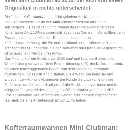
Ihren Mini Clubman ab 2015
, der sich von einem
Originalteil in nichts unterscheidet.
Die faltbare Kofferraumwanne mit integriertem Heckklappen -
und Ladekantenschutz für den
Mini Clubman
wird nur aus einem
Teil hergestellt. Das ist der Grund, warum dieser kratz- und rutschfeste
Kofferraumschutz 100% wasserdicht ist, so dass Sie, wenn Sie wollten, darin
Fische transportieren könnten. Die Lebensdauer dieser
Kofferraumverkleidung, die Sie multifunktional nutzen können, z.B. zum
Transport Ihres Hundes wie in einer Hundebox oder fast aller Gegenstände,
ist genauso lang wie die Ihres Autos.
Das Material hat ein Gewicht von 2150 g/m² und liegt somit ohne jede
Wellenbildung schwer auf dem Boden. inhaenger (R), der Kofferraumschutz,
hat einen fahrzeuggenauen Boden, von dem aus die Seitenwände
hochsteigen und selbstständig stehen. Die 4.Wand, die beim Be- und
Entladen bzw. Auf- und Abspringen der Hunde die Ladekante und die
Stoßstange schützt, schützt aufgestellt die Heckklappe von innen und ist
integraler Bestandteil des inhaengers. Offene Kanten werden mit ABS-
Profilen versehen. Alle Verschlüsse werden mit Hochleistungsmagneten
realisiert, die eine Anziehungskraft von 11 Kg haben.
Kofferraumwannen Mini Clubman: