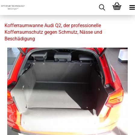
Kofferraumwanne Audi Q2, der professionelle
Kofferraumschutz gegen Schmutz, Nässe und
Beschädigung