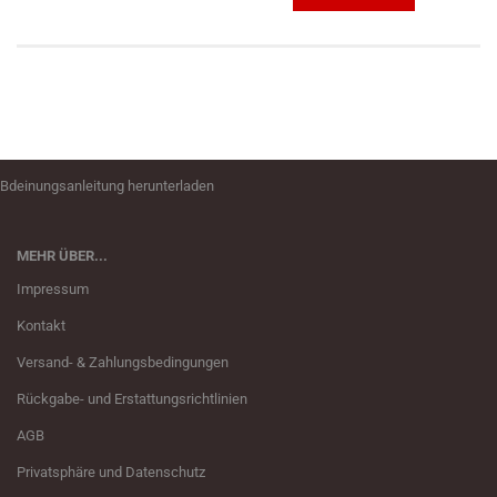
Bdeinungsanleitung herunterladen
MEHR ÜBER...
Impressum
Kontakt
Versand- & Zahlungsbedingungen
Rückgabe- und Erstattungsrichtlinien
AGB
Privatsphäre und Datenschutz