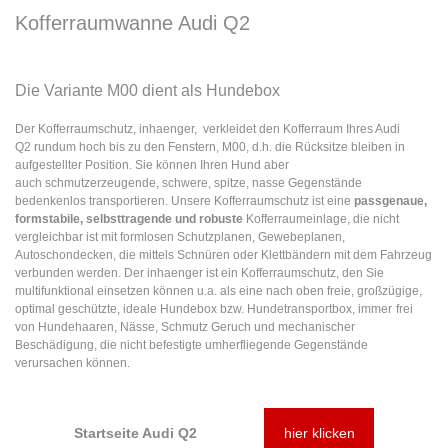
Kofferraumwanne Audi Q2
Die Variante M00 dient als Hundebox
Der Kofferraumschutz, inhaenger, verkleidet den Kofferraum Ihres Audi
Q2 rundum hoch bis zu den Fenstern, M00, d.h. die Rücksitze bleiben in
aufgestellter Position. Sie können Ihren Hund aber
auch schmutzerzeugende, schwere, spitze, nasse Gegenstände
bedenkenlos transportieren. Unsere Kofferraumschutz ist eine
passgenaue,
formstabile, selbsttragende und robuste
Kofferraumeinlage, die nicht
vergleichbar ist mit formlosen Schutzplanen, Gewebeplanen,
Autoschondecken, die mittels Schnüren oder Klettbändern mit dem Fahrzeug
verbunden werden. Der inhaenger ist ein Kofferraumschutz, den Sie
multifunktional einsetzen können u.a. als eine nach oben freie, großzügige,
optimal geschützte, ideale Hundebox bzw. Hundetransportbox, immer
frei
von Hundehaaren, Nässe, Schmutz Geruch und mechanischer
Beschädigung, die nicht befestigte umherfliegende Gegenstände
verursachen können.
Startseite Audi Q2
hier klicken