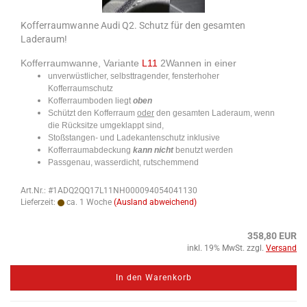
Kofferraumwanne Audi Q2. Schutz für den gesamten
Laderaum!
Kofferraumwanne, Variante
L11
2Wannen in einer
unverwüstlicher, selbsttragender, fensterhoher
Kofferraumschutz
Kofferraumboden liegt
oben
Schützt den Kofferraum
oder
den gesamten Laderaum, wenn
die Rücksitze umgeklappt sind,
Stoßstangen- und Ladekantenschutz inklusive
Kofferraumabdeckung
kann nicht
benutzt werden
Passgenau, wasserdicht, rutschemmend
Art.Nr.: #1ADQ2QQ17L11NH000094054041130
Lieferzeit:
ca. 1 Woche
(Ausland abweichend)
358,80 EUR
inkl. 19% MwSt. zzgl.
Versand
In den Warenkorb