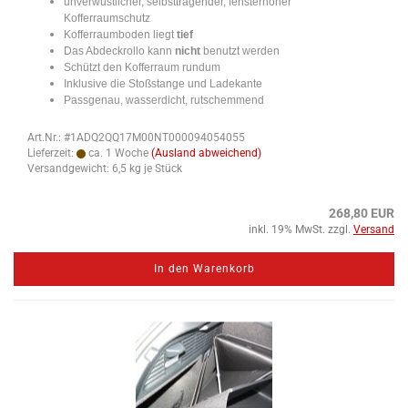
unverwüstlicher, selbsttragender, fensterhoher
Kofferraumschutz
Kofferraumboden liegt
tief
​Das Abdeckrollo kann
nicht
benutzt werden
Schützt den Kofferraum rundum
Inklusive die Stoßstange und Ladekante
Passgenau, wasserdicht, rutschemmend
Art.Nr.: #1ADQ2QQ17M00NT000094054055
Lieferzeit:
ca. 1 Woche
(Ausland abweichend)
Versandgewicht:
6,5
kg je Stück
268,80 EUR
inkl. 19% MwSt. zzgl.
Versand
In den Warenkorb