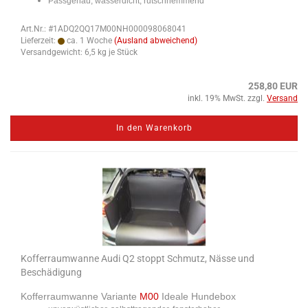
​Passgenau, wasserdicht, rutschhemmend
Art.Nr.: #1ADQ2QQ17M00NH000098068041
Lieferzeit:
ca. 1 Woche
(Ausland abweichend)
Versandgewicht:
6,5
kg je Stück
258,80 EUR
inkl. 19% MwSt. zzgl.
Versand
In den Warenkorb
Kofferraumwanne Audi Q2 stoppt Schmutz, Nässe und
Beschädigung
Kofferraumwanne Variante
M00
Ideale Hundebox