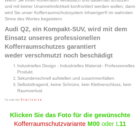
Wenn Sie Ihren Kofferraum verlässlich und dauerhaft schützen
und mit keiner Unannehmlichkeit konfrontiert werden wollen, dann
wird Sie unser Kofferraumschutzsystem inhaenger® im wahrsten
Sinne des Wortes begeistern.
Audi Q2, ein Kompakt-SUV, wird mit dem
Einsatz unseres
professionellen
Kofferraumschutzes garantiert
weder
verschmutzt noch beschädigt
Industrielles Design - Industrielles Material– Professionelles
Produkt.
Sekundenschnell aufstellen und zusammenfalten.
Selbststtragend, keine Schnüre, kein Klettverschluss, kein
Raumverlust.
S t a r t s e i t e
Für mehr Info:
Klicken Sie das Foto für die gewünschte
Kofferraumschutzvariante
M00
oder L
11