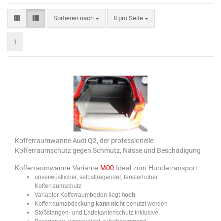
Sortieren nach
pro Seite
Sortieren nach
8 pro Seite
1
Kofferraumwanne Audi Q2, der professionelle
Kofferraumschutz gegen Schmutz, Nässe und Beschädigung
Kofferraumwanne Variante
M00
Ideal zum Hundetransport
unverwüstlicher, selbsttragender, fensterhoher
Kofferraumschutz
Variabler Kofferraumboden liegt
hoch
.
​Kofferraumabdeckung
kann nicht
benutzt werden
Stoßstangen- und Ladekantenschutz inklusive.