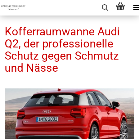
Kofferraumwanne Audi
Q2, der professionelle
Schutz gegen Schmutz
und Nässe